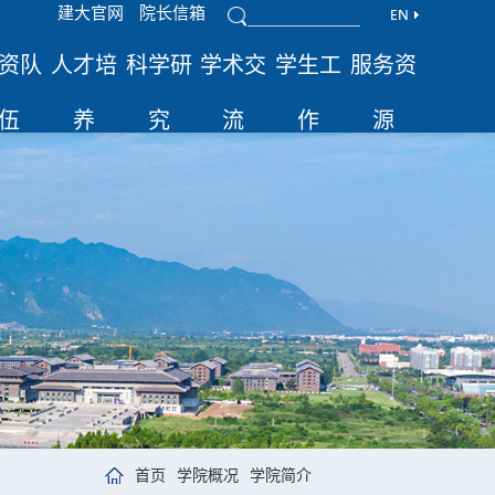
建大官网
院长信箱
资队
人才培
科学研
学术交
学生工
服务资
伍
养
究
流
作
源
首页
学院概况
学院简介