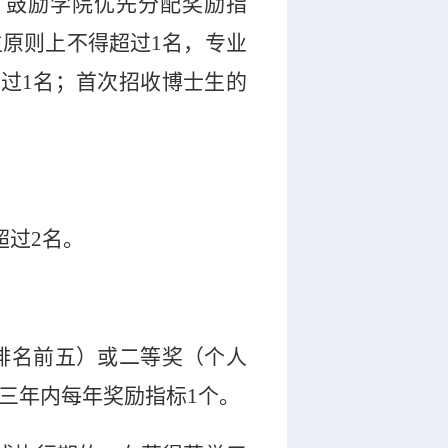
，
鼓励学院优先分配奖励指
生原则上不得超过
1
名，
专业
超过
1
名；首次招收博士生的
超过
2
名。
排名前五）或二等奖（个人
三年内每年奖励指标
1
个。